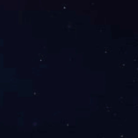
高质
关注万达
联系方式
0731-22291719
0731-22291715
hnwd2005@qq.com