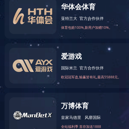
四月份“一月一课一片一实践
华体会官方端网站登录入口-华体会huatihui（中国）
>
2025
年
4
月
23
日，
我司
党支部在
510
会
份“一月一课一片一实践”主题党日活动，
深学细悟，强化作风建设
会议伊始，开展
“第一议题”学习，
全体党员
章节。学习过程中，党员们结合自身工作实
绳，提升沟通耐心与服务质量；李波同志认