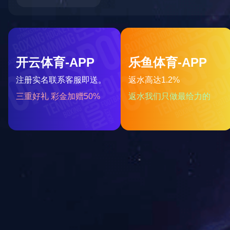
红同志更是强调作风建设对公司整体发展的