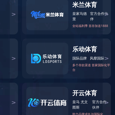
最新动态
虚位以待、非你莫属|华体会
官方端网站登录入口-华体会
huatihui（中国） 邀您共赴蛇
2025-05-21
年！
华体会官方端网站登录入口-
华体会huatihui（中国） 恭祝
您元旦快乐
2025-01-01
1-3
为准
谭义