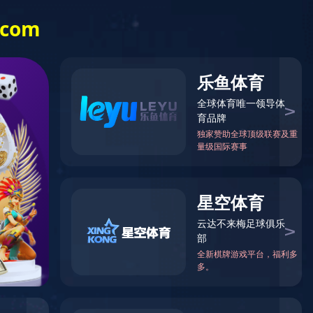
0731-22291719
网站登录入口
经典案例
党建专栏
人力资源