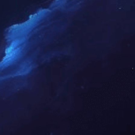
的奋进之路
2024-11-11
华体会官方端网站登录入口-
华体会huatihui（中国） 与大
家共祝祖国繁荣昌盛！
2024-10-01
员们
准接
欢迎萌新|华体会官方端网站
登录入口-华体会huatihui（中
例发
国） 召开新员工见面会
2024-09-18
防止
中秋特辑|月满中秋，匠心闪