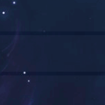
”主题党日活动
学习强国
2025年04月24日
议室开展了主题为“深化作风纪律，聚力赋能前行”的
4
月
活动在全体党员的积极参与下顺利进行。
深入研读《习近平关于加强党的作风建设论述摘编》第
际展开了热烈讨论。刘琴同志表示要以作风建设要求
识到细节沟通的重要性，决心以扎实作风推进项目；