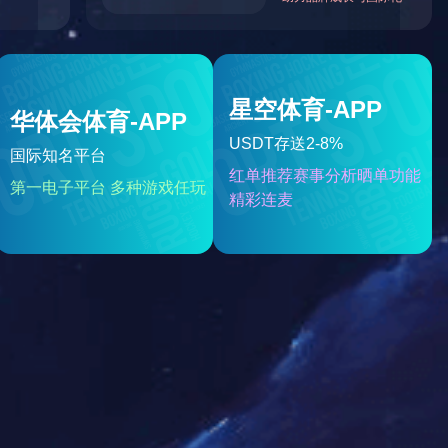
喜报|我司一项目入选湖南省
第一届全过程工程咨询项目
服务优秀案例
2024-12-31
华体会官方端网站登录入口-
华体会huatihui（中国） 组织
参加企业家演说力培训
2024-12-24
祝贺|华体会官方端网站登录
入口-华体会huatihui（中国）
再次获评工程咨询双甲级资
2024-12-22
信
喜报|华体会官方端网站登录
入口-华体会huatihui（中国）
获评招标代理机构AAA企业
2024-11-22
信用等级
二十年征程|万达招采事业部