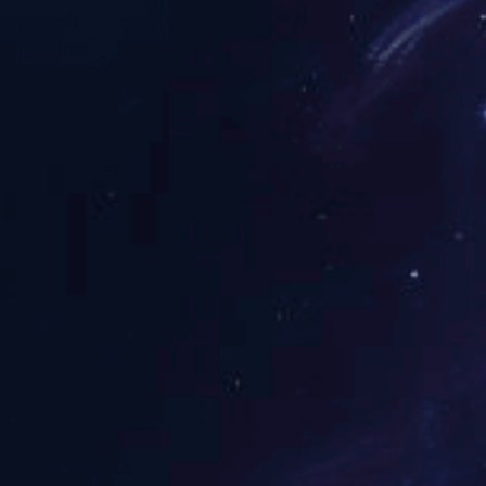
对标对表，严守纪律底线
在
“学习园地”环节，周冬连同志带领大
结合自身岗位畅谈学习心得。金柱同志针对
待；王爱武同志强调综合管理部门将严格审
镜鉴警示，筑牢防腐堤坝
随后，党员们集中观看了党员教育片《反
人深省，杨勇同志提醒大家警惕作风问题演
风腐问题滋生的重要性，要廉洁自律与完善