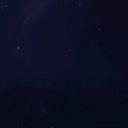
官方端网
党建专栏
人力资源
入口
学习强国
业务团队
党群活动
学习园地
招聘动态