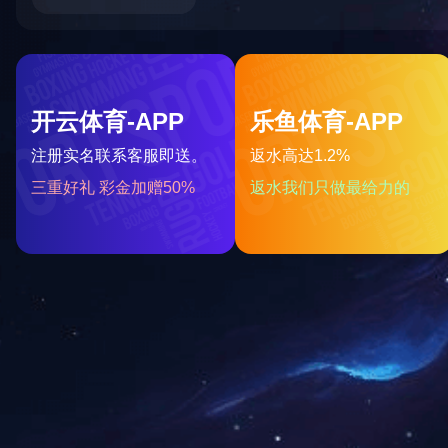
上一个案例