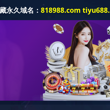
口-华体会huatihui（中国）
业务范围
华体会官方端